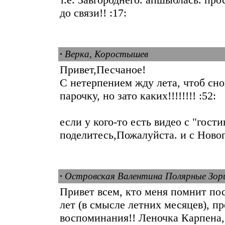
до связи!! :17:
·
Верка, Коростышев
Привет,Песчаное!
С нетерпением жду лета, чтоб сно
парочку, но зато каких!!!!!!!! :52:
если у кого-то есть видео с "гост
поделитесь,Пожалуйста. и с Новог
·
Островская Валентина Полярные Зор
Привет всем, кто меня помнит пос
лет (в смысле летних месяцев), п
воспоминания!! Леночка Карпена, 