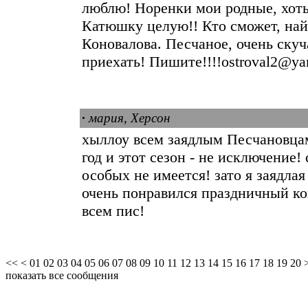
люблю! Норенки мои родные, хоть
Катюшку целую!! Кто сможет, най
Коновалова. Песчаное, очень ску
приехать! Пишите!!!!ostroval2@ya
·
мария, Херсон
хыллоу всем заядлым Песчановцам
год и этот сезон - не исключение!
особых не имеется! зато я заядла
очень понравился праздничный кон
всем пис!
<<
<
01
02
03
04
05
06
07
08
09
10
11
12
13
14
15
16
17
18
19
20
показать все сообщения