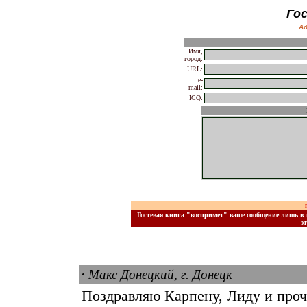
Го
А
Имя,
город:
URL:
e-
mail:
ICQ:
Гостевая книга "воспримет" ваше сообщение лишь в т
э
Объяв
Всё, что касается URL, в данной гостевой книге авто
·
Макс Донецкий, г. Донецк
Поздравляю Карпену, Лиду и проч