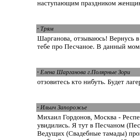
наступающим праздником женщин! 
·
Трям
Шарганова, отзываюсь! Вернусь в
тебе про Песчаное. В данный мом
·
Елена Шарганова г.Полярные Зори
отзовитесь кто нибуть. Будет лаге
·
Ильич Запорожье
Михаил Гордонов, Москва - Респе
увидились. Я тут в Песчаном (Пес
Ведущих (Свадебные тамады) пров