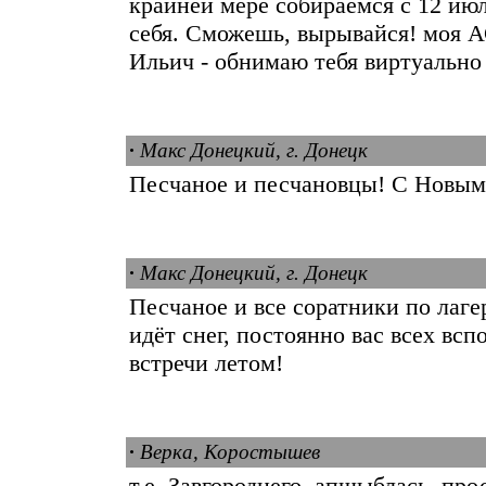
крайней мере собираемся с 12 июл
себя. Сможешь, вырывайся! моя А
Ильич - обнимаю тебя виртуальн
·
Макс Донецкий, г. Донецк
Песчаное и песчановцы! С Новым 
·
Макс Донецкий, г. Донецк
Песчаное и все соратники по лагер
идёт снег, постоянно вас всех вс
встречи летом!
·
Верка, Коростышев
т.е. Завгороднего. апшыблась. про