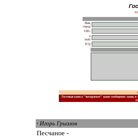
Го
А
Имя,
город:
URL:
e-
mail:
ICQ:
Гостевая книга "воспримет" ваше сообщение лишь в т
э
Объяв
Всё, что касается URL, в данной гостевой книге авто
·
Игорь Грызлов
Песчаное -